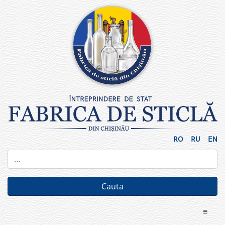
Skip
to
content
RO
RU
EN
≡