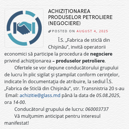
ACHIZIȚIONAREA
PRODUSELOR PETROLIERE
(NEGOCIERE)
POSTED ON
AUGUST 4, 2025
Î.S. „Fabrica de sticlă din
Chișinău”, invită operatorii
economici să participe la procedura de
negociere
privind achiziționarea
– produselor petroliere
.
Ofertele se vor depune conducătorului grupului
de lucru în plic sigilat și ștampilat conform cerințelor,
indicate în documentația de atribuire, la sediul Î.S.
„Fabrica de Sticlă din Chișinău”, str. Transnistria 20 s-au
Email:
achizitie@glass.md
până la data de
05.08.2025
,
ora
14-00
.
Conducătorul grupului de lucru:
060003737
Vă mulțumim anticipat pentru interesul
manifestat!