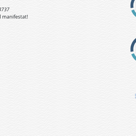
3737
 manifestat!