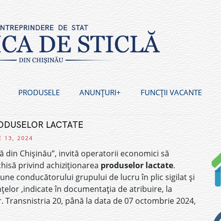
PRODUSELE
ANUNȚURI
FUNCȚII VACANTE
RODUSELOR LACTATE
 13, 2024
clă din Chișinău”, invită operatorii economici să
schisă privind achiziționarea
produselor lactate
.
une conducătorului grupului de lucru în plic sigilat și
elor ,indicate în documentația de atribuire, la
str. Transnistria 20, până la data de 07 octombrie 2024,