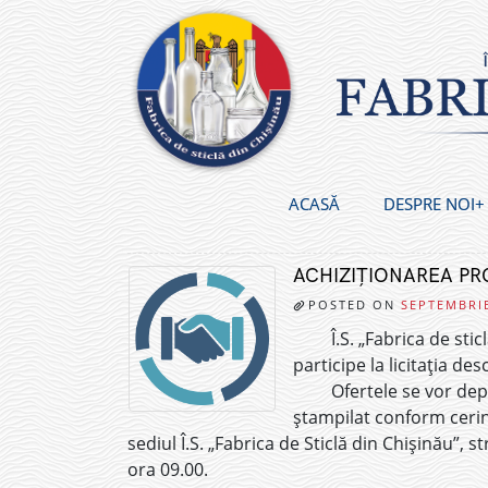
Skip
to
content
ACASĂ
DESPRE NOI
ACHIZIȚIONAREA P
POSTED ON
SEPTEMBRIE
Î.S. „Fabrica de sti
participe la licitația de
Ofertele se vor dep
ștampilat conform cerinț
sediul Î.S. „Fabrica de Sticlă din Chișinău”, 
ora 09.00.