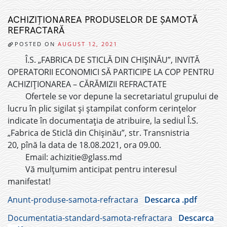
ACHIZIȚIONAREA PRODUSELOR DE ȘAMOTĂ
REFRACTARĂ
POSTED ON
AUGUST 12, 2021
Î.S. „FABRICA DE STICLĂ DIN CHIȘINĂU”, INVITĂ
OPERATORII ECONOMICI SĂ PARTICIPE LA COP PENTRU
ACHIZIȚIONAREA – CĂRĂMIZII REFRACTATE
Ofertele se vor depune la secretariatul grupului de
lucru în plic sigilat și ștampilat conform cerințelor
indicate în documentația de atribuire, la sediul Î.S.
„Fabrica de Sticlă din Chișinău”, str. Transnistria
20, pînă la data de 18.08.2021, ora 09.00.
Email: achizitie@glass.md
Vă mulțumim anticipat pentru interesul
manifestat!
Anunt-produse-samota-refractara
Descarca .pdf
Documentatia-standard-samota-refractara
Descarca