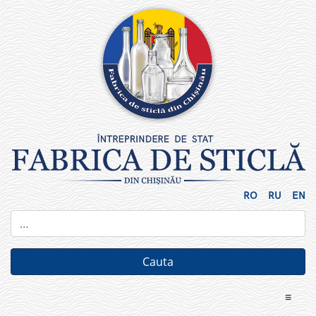
Skip
to
content
RO
RU
EN
≡