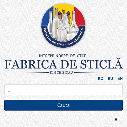
Skip
to
content
RO
RU
EN
≡