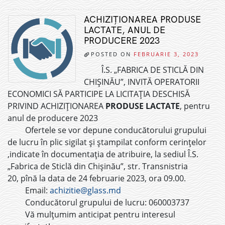
ACHIZIȚIONAREA PRODUSE
LACTATE, ANUL DE
PRODUCERE 2023
POSTED ON
FEBRUARIE 3, 2023
Î.S. „FABRICA DE STICLĂ DIN
CHIȘINĂU”, INVITĂ OPERATORII
ECONOMICI SĂ PARTICIPE LA LICITAȚIA DESCHISĂ
PRIVIND ACHIZIȚIONAREA
PRODUSE LACTATE
, pentru
anul de producere 2023
Ofertele se vor depune conducătorului grupului
de lucru în plic sigilat și ștampilat conform cerințelor
,indicate în documentația de atribuire, la sediul Î.S.
„Fabrica de Sticlă din Chișinău”, str. Transnistria
20, pînă la data de 24 februarie 2023, ora 09.00.
Email:
achizitie@glass.md
Conducătorul grupului de lucru: 060003737
Vă mulțumim anticipat pentru interesul