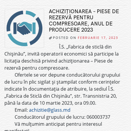
ACHIZIȚIONAREA – PIESE DE
REZERVĂ PENTRU
COMPRESOARE, ANUL DE
PRODUCERE 2023
POSTED ON
FEBRUARIE 17, 2023
Î.S. „Fabrica de sticlă din
Chișinău”, invită operatorii economici să participe la
licitația deschisă privind achiziționarea – Piese de
rezervă pentru compresoare.
Ofertele se vor depune conducătorului grupului
de lucru în plic sigilat și ștampilat conform cerințelor
indicate în documentația de atribuire, la sediul Î.S.
„Fabrica de Sticlă din Chișinău”, str. Transnistria 20,
până la data de 10 martie 2023, ora 09.00.
Email:
achizitie@glass.md
Conducătorul grupului de lucru: 060003737
Vă mulțumim anticipat pentru interesul