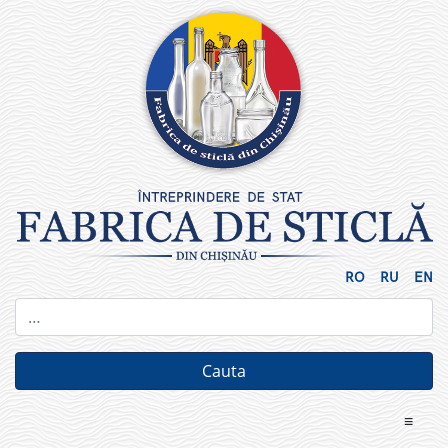
Skip
to
content
RO
RU
EN
≡