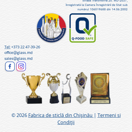
strada Transnistria 20. MD-2037,
înregistrată la Camera Înregistrării de Stat sub
numărul 106019688 din 14.06.2002
Tel:
+373 22 47-39-26
office@glass.md
sales@glass.md
© 2026
Fabrica de sticlă din Chișinău
|
Termeni si
Condiții