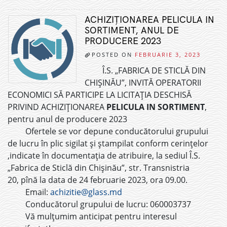
ACHIZIȚIONAREA PELICULA IN
SORTIMENT, ANUL DE
PRODUCERE 2023
POSTED ON
FEBRUARIE 3, 2023
Î.S. „FABRICA DE STICLĂ DIN
CHIȘINĂU”, INVITĂ OPERATORII
ECONOMICI SĂ PARTICIPE LA LICITAȚIA DESCHISĂ
PRIVIND ACHIZIȚIONAREA
PELICULA IN SORTIMENT
,
pentru anul de producere 2023
Ofertele se vor depune conducătorului grupului
de lucru în plic sigilat și ștampilat conform cerințelor
,indicate în documentația de atribuire, la sediul Î.S.
„Fabrica de Sticlă din Chișinău”, str. Transnistria
20, pînă la data de 24 februarie 2023, ora 09.00.
Email:
achizitie@glass.md
Conducătorul grupului de lucru: 060003737
Vă mulțumim anticipat pentru interesul