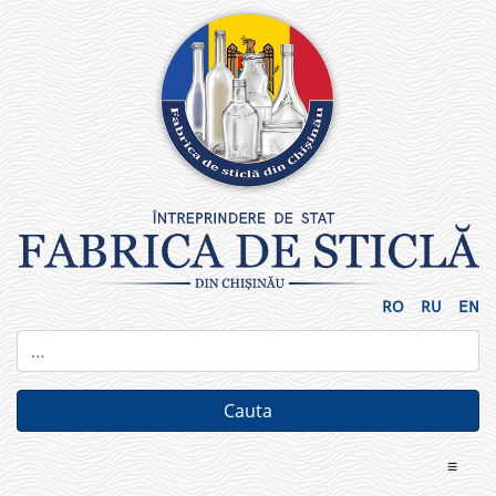
Skip
to
content
RO
RU
EN
≡