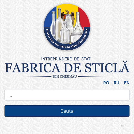
Skip
to
content
RO
RU
EN
≡