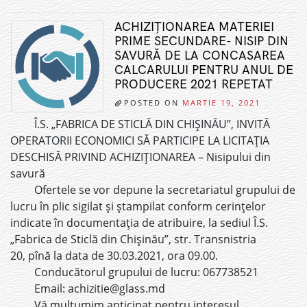
ACHIZIȚIONAREA MATERIEI
PRIME SECUNDARE- NISIP DIN
SAVURĂ DE LA CONCASAREA
CALCARULUI PENTRU ANUL DE
PRODUCERE 2021 REPETAT
POSTED ON
MARTIE 19, 2021
Î.S. „FABRICA DE STICLĂ DIN CHIȘINĂU”, INVITĂ
OPERATORII ECONOMICI SĂ PARTICIPE LA LICITAȚIA
DESCHISĂ PRIVIND ACHIZIȚIONAREA – Nisipului din
savură
Ofertele se vor depune la secretariatul grupului de
lucru în plic sigilat și ștampilat conform cerințelor
indicate în documentația de atribuire, la sediul Î.S.
„Fabrica de Sticlă din Chișinău”, str. Transnistria
20, pînă la data de 30.03.2021, ora 09.00.
Conducătorul grupului de lucru: 067738521
Email: achizitie@glass.md
Vă mulțumim anticipat pentru interesul