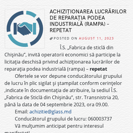
ACHIZIȚIONAREA LUCRĂRILOR
DE REPARAȚIA PODEA
INDUSTRIALĂ (RAMPA) –
REPETAT
POSTED ON
AUGUST 11, 2023
Î.S. „Fabrica de sticlă din
Chișinău”, invită operatorii economici să participe la
licitația deschisă privind achiziționarea lucrărilor de
reparația podea industrială (rampa) –
repetat
Ofertele se vor depune conducătorului grupului
de lucru în plic sigilat și ștampilat conform cerințelor
,indicate în documentația de atribuire, la sediul Î.S.
„Fabrica de Sticlă din Chișinău”, str. Transnistria 20,
până la data de 04 septembrie 2023, ora 09.00.
Email:
achizitie@glass.md
Conducătorul grupului de lucru: 060003737
Vă mulțumim anticipat pentru interesul