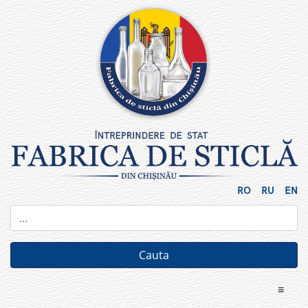
Skip
to
content
RO
RU
EN
≡