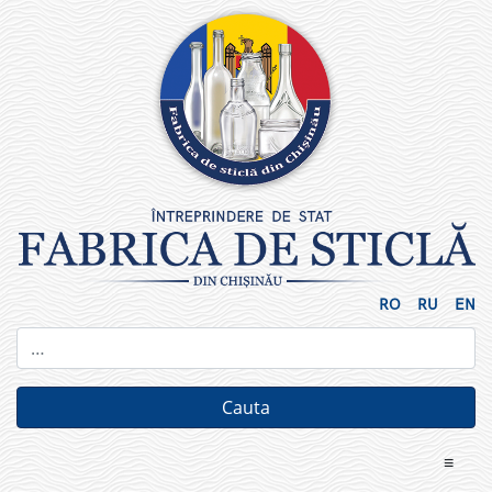
Skip
to
content
RO
RU
EN
≡