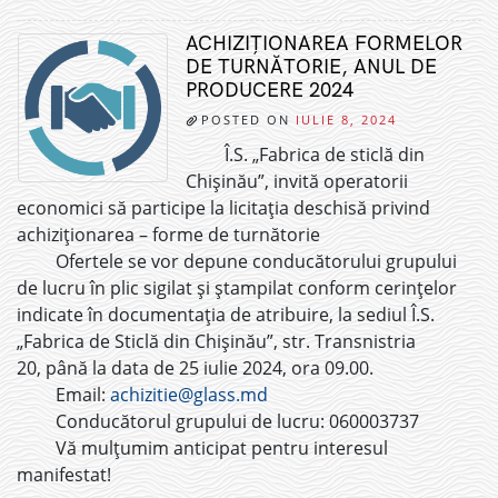
ACHIZIȚIONAREA FORMELOR
DE TURNĂTORIE, ANUL DE
PRODUCERE 2024
POSTED ON
IULIE 8, 2024
Î.S. „Fabrica de sticlă din
Chișinău”, invită operatorii
economici să participe la licitația deschisă privind
achiziționarea – forme de turnătorie
Ofertele se vor depune conducătorului grupului
de lucru în plic sigilat și ștampilat conform cerințelor
indicate în documentația de atribuire, la sediul Î.S.
„Fabrica de Sticlă din Chișinău”, str. Transnistria
20, până la data de 25 iulie 2024, ora 09.00.
Email:
achizitie@glass.md
Conducătorul grupului de lucru: 060003737
Vă mulțumim anticipat pentru interesul
manifestat!