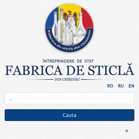
Skip
to
content
RO
RU
EN
≡