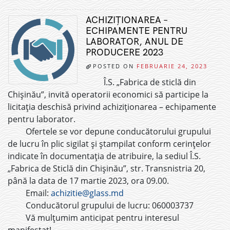
ACHIZIȚIONAREA –
ECHIPAMENTE PENTRU
LABORATOR, ANUL DE
PRODUCERE 2023
POSTED ON
FEBRUARIE 24, 2023
Î.S. „Fabrica de sticlă din
Chișinău”, invită operatorii economici să participe la
licitația deschisă privind achiziționarea – echipamente
pentru laborator.
Ofertele se vor depune conducătorului grupului
de lucru în plic sigilat și ștampilat conform cerințelor
indicate în documentația de atribuire, la sediul Î.S.
„Fabrica de Sticlă din Chișinău”, str. Transnistria 20,
până la data de 17 martie 2023, ora 09.00.
Email:
achizitie@glass.md
Conducătorul grupului de lucru: 060003737
Vă mulțumim anticipat pentru interesul