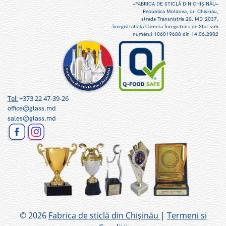
«FABRICA DE STICLĂ DIN CHIŞINĂU»
Republica Moldova, or. Chişinău,
strada Transnistria 20. MD-2037,
înregistrată la Camera Înregistrării de Stat sub
numărul 106019688 din 14.06.2002
Tel:
+373 22 47-39-26
office@glass.md
sales@glass.md
© 2026
Fabrica de sticlă din Chișinău
|
Termeni si