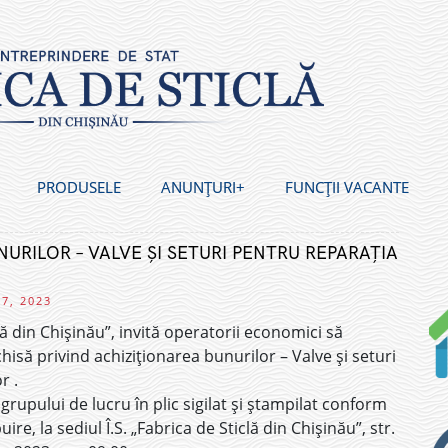
PRODUSELE
ANUNȚURI
FUNCȚII VACANTE
URILOR – VALVE ȘI SETURI PENTRU REPARAȚIA
7, 2023
clă din Chișinău”, invită operatorii economici să
schisă privind achiziționarea bunurilor – Valve și seturi
r .
rupului de lucru în plic sigilat și ștampilat conform
re, la sediul Î.S. „Fabrica de Sticlă din Chișinău”, str.