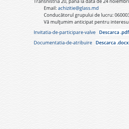
Transnistria 20, până la data de 24 noiembri
Email:
achizitie@glass.md
Conducătorul grupului de lucru: 06000
Vă mulțumim anticipat pentru interesul
Invitatia-de-participare-valve
Descarca .pdf
Documentatia-de-atribuire
Descarca .docx