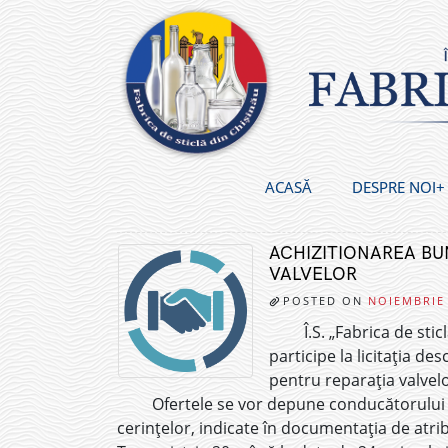
Skip
to
content
ACASĂ
DESPRE NOI
ACHIZITIONAREA BUN
VALVELOR
POSTED ON
NOIEMBRIE 
Î.S. „Fabrica de sti
participe la licitația de
pentru reparația valvelo
Ofertele se vor depune conducătorului g
cerințelor, indicate în documentația de atribui