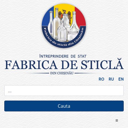
Skip
to
content
RO
RU
EN
≡