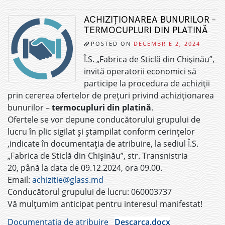
ACHIZIȚIONAREA BUNURILOR –
TERMOCUPLURI DIN PLATINĂ
POSTED ON
DECEMBRIE 2, 2024
Î.S. „Fabrica de Sticlă din Chișinău”,
invită operatorii economici să
participe la procedura de achiziții
prin cererea ofertelor de prețuri privind achiziționarea
bunurilor –
termocupluri din platină
.
Ofertele se vor depune conducătorului grupului de
lucru în plic sigilat și ștampilat conform cerințelor
,indicate în documentația de atribuire, la sediul Î.S.
„Fabrica de Sticlă din Chișinău”, str. Transnistria
20, până la data de 09.12.2024, ora 09.00.
Email:
achizitie@glass.md
Conducătorul grupului de lucru: 060003737
Vă mulțumim anticipat pentru interesul manifestat!
Documentatia de atribuire
Descarca.docx