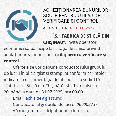
ACHIZIȚIONAREA BUNURILOR –
SCULE PENTRU UTILAJ DE
VERIFICARE ȘI CONTROL
POSTED ON
IULIE 11, 2025
Î.S. „FABRICA DE STICLĂ DIN
CHIȘINĂU”,
invită operatorii
economici să participe la licitația deschisă privind
achiziționarea bunurilor –
utilaj pentru verificare și
control
.
Ofertele se vor depune conducătorului grupului
de lucru în plic sigilat și ștampilat conform cerințelor,
indicate în documentația de atribuire, la sediul Î.S.
„Fabrica de Sticlă din Chișinău”, str. Transnistria
20, până la data de 31.07.2025, ora 09-00.
Email:
achizitie@glass.md
Conducătorul grupului de lucru:
060003737
Vă mulțumim anticipat pentru interesul