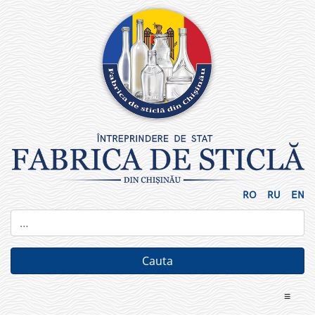
Skip
to
content
RO
RU
EN
≡