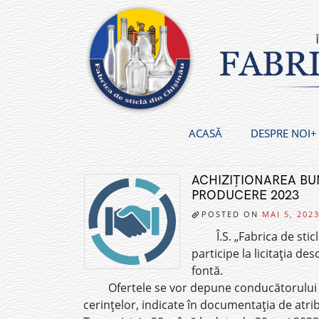
Skip
to
content
ACASĂ
DESPRE NOI
ACHIZIȚIONAREA BUN
PRODUCERE 2023
POSTED ON
MAI 5, 202
Î.S. „Fabrica de sti
participe la licitația de
fontă.
Ofertele se vor depune conducătorului g
cerințelor, indicate în documentația de atribui