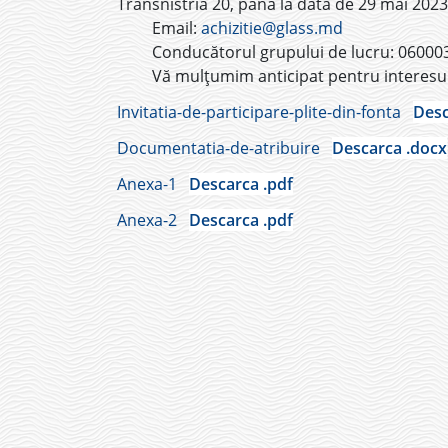
Transnistria 20, până la data de 29 mai 2023
Email:
achizitie@glass.md
Conducătorul grupului de lucru: 06000
Vă mulțumim anticipat pentru interesul
Invitatia-de-participare-plite-din-fonta
Desc
Documentatia-de-atribuire
Descarca .docx
Anexa-1
Descarca .pdf
Anexa-2
Descarca .pdf