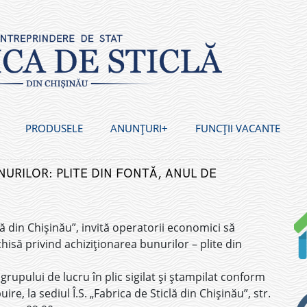
PRODUSELE
ANUNȚURI
FUNCȚII VACANTE
URILOR: PLITE DIN FONTĂ, ANUL DE
3
clă din Chișinău”, invită operatorii economici să
schisă privind achiziționarea bunurilor – plite din
rupului de lucru în plic sigilat și ștampilat conform
re, la sediul Î.S. „Fabrica de Sticlă din Chișinău”, str.