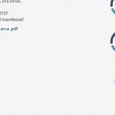
, ora 09.00.
3737
 manifestat!
arca .pdf