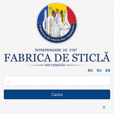
Skip
to
content
RO
RU
EN
≡