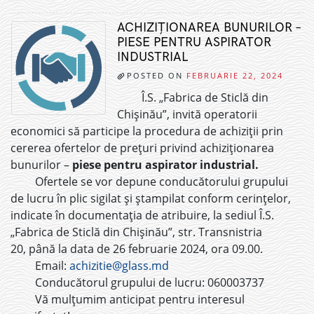
ACHIZIȚIONAREA BUNURILOR –
PIESE PENTRU ASPIRATOR
INDUSTRIAL
POSTED ON
FEBRUARIE 22, 2024
Î.S. „Fabrica de Sticlă din
Chișinău”, invită operatorii
economici să participe la procedura de achiziții prin
cererea ofertelor de prețuri privind achiziționarea
bunurilor –
piese pentru aspirator industrial.
Ofertele se vor depune conducătorului grupului
de lucru în plic sigilat și ștampilat conform cerințelor,
indicate în documentația de atribuire, la sediul Î.S.
„Fabrica de Sticlă din Chișinău”, str. Transnistria
20, până la data de 26 februarie 2024, ora 09.00.
Email:
achizitie@glass.md
Conducătorul grupului de lucru: 060003737
Vă mulțumim anticipat pentru interesul