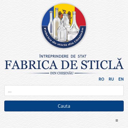
Skip
to
content
RO
RU
EN
≡