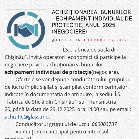
ACHIZIȚIONAREA BUNURILOR
– ECHIPAMENT INDIVIDUAL DE
PROTECTIE, ANUL 2025
(NEGOCIERE)
POSTED ON
DECEMBRIE 26, 2025
Î.S. „Fabrica de sticlă din
Chișinău”, invită operatorii economici să participe la
negociere privind achiziționarea bunurilor –
echipament individual de protecție
(negociere).
Ofertele se vor depune conducătorului grupului
de lucru în plic sigilat și ștampilat conform cerințelor,
indicate în documentația de atribuire, la sediul Î.S.
„Fabrica de Sticlă din Chișinău”, str. Transnistria
20, până la data de 29.12.2025 ora 14.00 sau pe email:
achizitie@glass.md
.
Conducătorul grupului de lucru:
060003737
Vă mulțumim anticipat pentru interesul