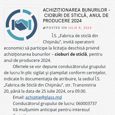
ACHIZIȚIONAREA BUNURILOR –
CIOBURI DE STICLĂ, ANUL DE
PRODUCERE 2024
POSTED ON
IULIE 8, 2024
Î.S. „Fabrica de sticlă din
Chișinău”, invită operatorii
economici să participe la licitația deschisă privind
achiziționarea bunurilor –
cioburi de sticlă
, pentru
anul de producere 2024.
Ofertele se vor depune conducătorului grupului
de lucru în plic sigilat și ștampilat conform cerințelor,
indicate în documentația de atribuire, la sediul Î.S.
„Fabrica de Sticlă din Chișinău”, str. Transnistria
20, până la data de 25 iulie 2024, ora 09.00.
Email:
achizitie@glass.md
Conducătorul grupului de lucru: 060003737
Vă mulțumim anticipat pentru interesul