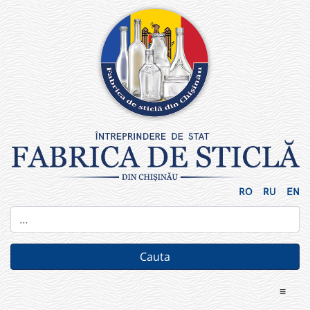
Skip
to
content
RO
RU
EN
≡