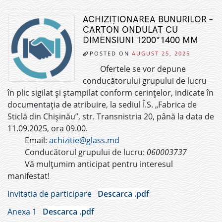
ACHIZIȚIONAREA BUNURILOR –
CARTON ONDULAT CU
DIMENSIUNI 1200*1400 MM
POSTED ON
AUGUST 25, 2025
Ofertele se vor depune
conducătorului grupului de lucru
în plic sigilat și ștampilat conform cerințelor, indicate în
documentația de atribuire, la sediul Î.S. „Fabrica de
Sticlă din Chișinău”, str. Transnistria 20, până la data de
11.09.2025, ora 09.00.
Email:
achizitie@glass.md
Conducătorul grupului de lucru:
060003737
Vă mulțumim anticipat pentru interesul
manifestat!
Invitatia de participare
Descarca .pdf
Anexa 1
Descarca .pdf