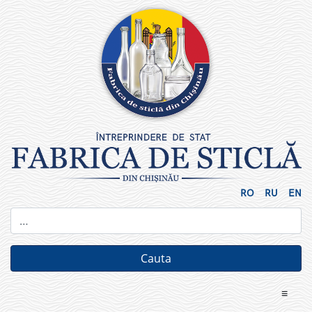
Skip
to
content
RO
RU
EN
≡