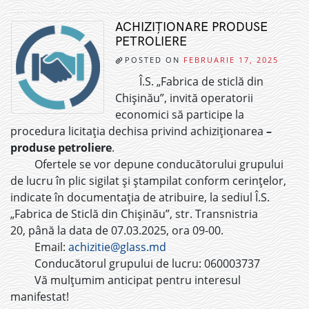
ACHIZIȚIONARE PRODUSE
PETROLIERE
POSTED ON
FEBRUARIE 17, 2025
Î.S. „Fabrica de sticlă din
Chișinău”, invită operatorii
economici să participe la
procedura licitația dechisa privind achiziționarea
–
produse petroliere
.
Ofertele se vor depune conducătorului grupului
de lucru în plic sigilat și ștampilat conform cerințelor,
indicate în documentația de atribuire, la sediul Î.S.
„Fabrica de Sticlă din Chișinău”, str. Transnistria
20, până la data de 07.03.2025, ora 09-00.
Email:
achizitie@glass.md
Conducătorul grupului de lucru: 060003737
Vă mulțumim anticipat pentru interesul
manifestat!