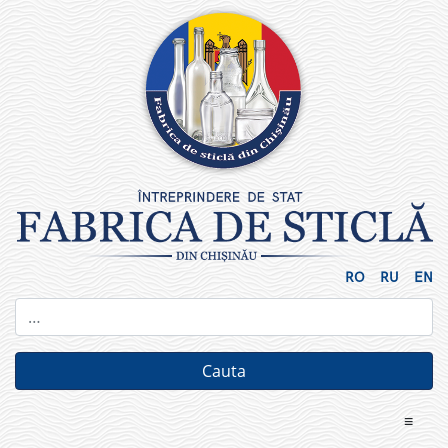
Skip
to
content
RO
RU
EN
≡