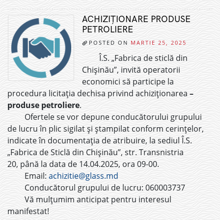
ACHIZIȚIONARE PRODUSE
PETROLIERE
POSTED ON
MARTIE 25, 2025
Î.S. „Fabrica de sticlă din
Chișinău”, invită operatorii
economici să participe la
procedura licitația dechisa privind achiziționarea
–
produse petroliere
.
Ofertele se vor depune conducătorului grupului
de lucru în plic sigilat și ștampilat conform cerințelor,
indicate în documentația de atribuire, la sediul Î.S.
„Fabrica de Sticlă din Chișinău”, str. Transnistria
20, până la data de 14.04.2025, ora 09-00.
Email:
achizitie@glass.md
Conducătorul grupului de lucru: 060003737
Vă mulțumim anticipat pentru interesul
manifestat!