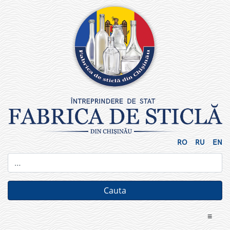
Skip
to
content
RO
RU
EN
≡