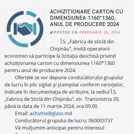
ACHIZIȚIONARE CARTON CU
DIMENSIUNEA 1160*1360,
ANUL DE PRODUCERE 2024
POSTED ON
FEBRUARIE 20, 2024
Î.S. „Fabrica de sticlă din
Chișinău”, invită operatorii
economici să participe la licitația deschisă privind
achiziționarea carton cu dimensiunea 1160*1360
pentru anul de producere 2024.
Ofertele se vor depune conducătorului grupului
de lucru în plic sigilat și ștampilat conform cerințelor,
indicate în documentația de atribuire, la sediul Î.S.
„Fabrica de Sticlă din Chișinău”, str. Transnistria 20,
până la data de 11 martie 2024, ora 09.00.
Email:
achizitie@glass.md
Conducătorul grupului de lucru: 060003737
Vă mulțumim anticipat pentru interesul