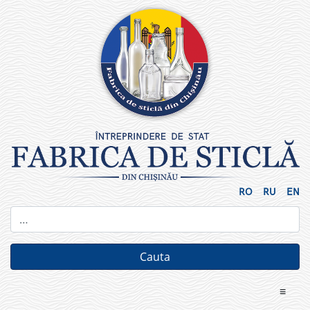
Skip
to
content
RO
RU
EN
≡