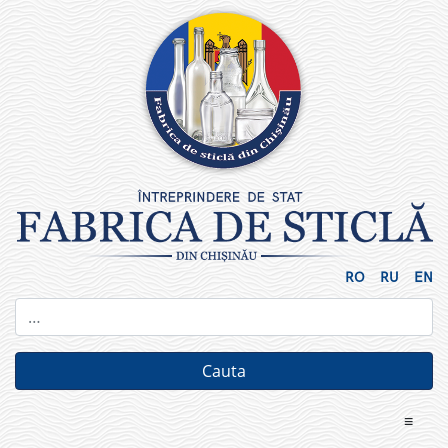
Skip
to
content
RO
RU
EN
≡