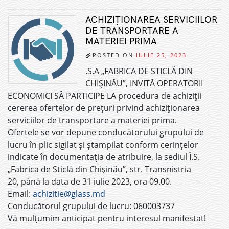
ACHIZIȚIONAREA SERVICIILOR
DE TRANSPORTARE A
MATERIEI PRIMA
POSTED ON
IULIE 25, 2023
.S.A „FABRICA DE STICLĂ DIN
CHIȘINĂU”, INVITĂ OPERATORII
ECONOMICI SĂ PARTICIPE LA procedura de achiziții
cererea ofertelor de prețuri privind achiziționarea
serviciilor de transportare a materiei prima.
Ofertele se vor depune conducătorului grupului de
lucru în plic sigilat și ștampilat conform cerințelor
indicate în documentația de atribuire, la sediul Î.S.
„Fabrica de Sticlă din Chișinău”, str. Transnistria
20, până la data de 31 iulie 2023, ora 09.00.
Email:
achizitie@glass.md
Conducătorul grupului de lucru: 060003737
Vă mulțumim anticipat pentru interesul manifestat!