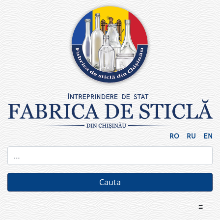
Skip
to
content
RO
RU
EN
≡