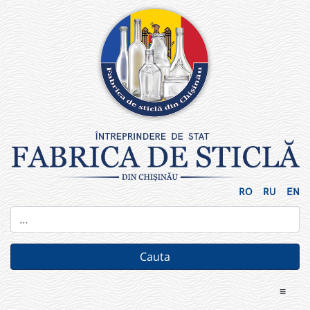
Skip
to
content
RO
RU
EN
≡