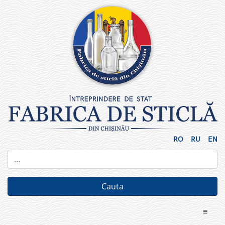
Skip
to
content
RO
RU
EN
≡