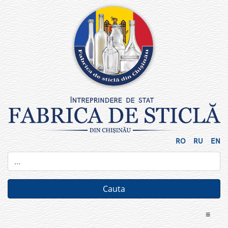
Skip
to
content
RO
RU
EN
≡