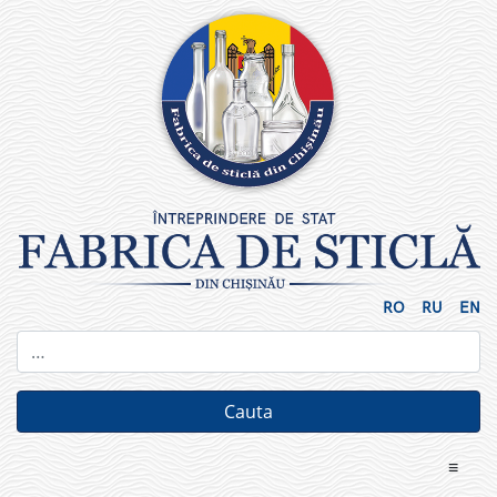
Skip
to
content
RO
RU
EN
≡