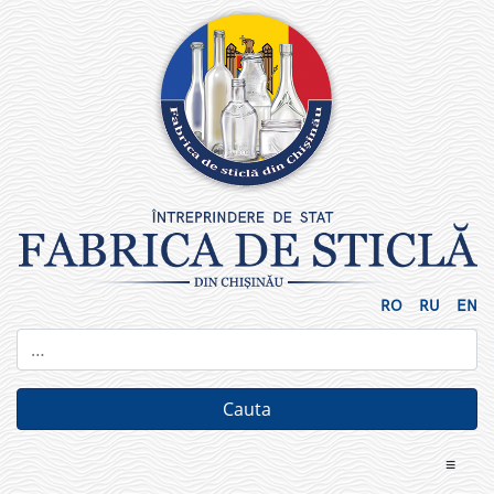
Skip
to
content
RO
RU
EN
≡