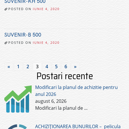
SUVENIR-KH 500
POSTED ON
IUNIE 4, 2020
SUVENIR-B 500
POSTED ON
IUNIE 4, 2020
«
1
2
3
4
5
6
»
Postari recente
Modificari la planul de achizitie pentru
anul 2026
august 6, 2026
Modificari la planul de
...
ACHIZIȚIONAREA BUNURILOR – pelicula