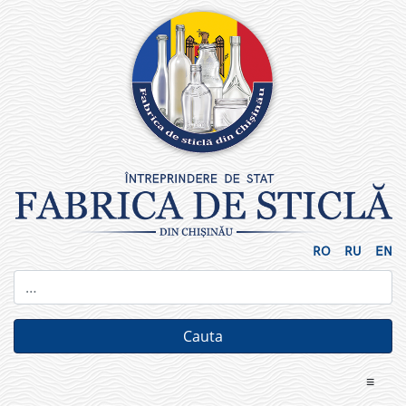
Skip
to
content
RO
RU
EN
≡