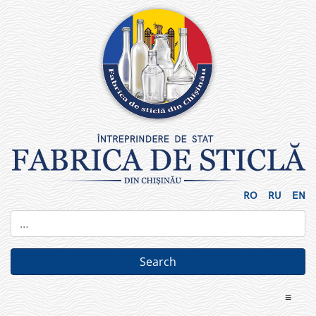
Skip
to
content
RO
RU
EN
≡