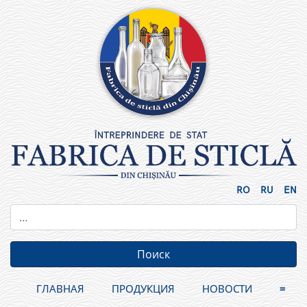
Skip
to
content
RO
RU
EN
ГЛАВНАЯ
ПРОДУКЦИЯ
НОВОСТИ
≡