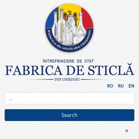
Skip
to
content
RO
RU
EN
≡