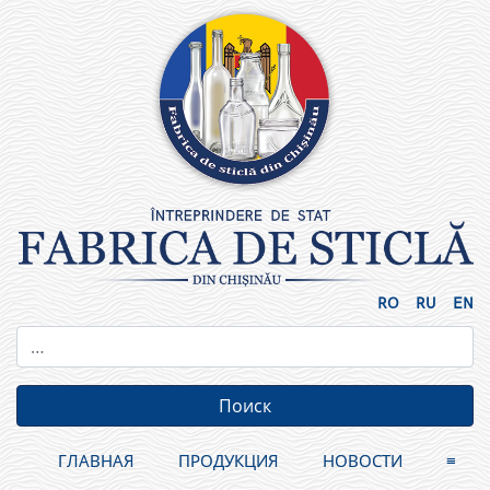
Skip
to
content
RO
RU
EN
ГЛАВНАЯ
ПРОДУКЦИЯ
НОВОСТИ
≡