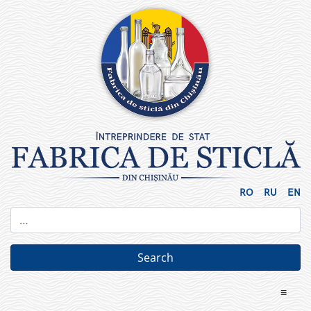
Skip
to
content
RO
RU
EN
≡