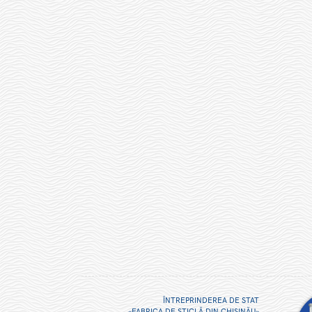
ÎNTREPRINDEREA DE STAT
«FABRICA DE STICLĂ DIN CHIŞINĂU»