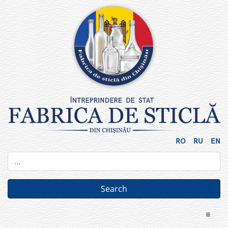
Skip
to
content
RO
RU
EN
≡