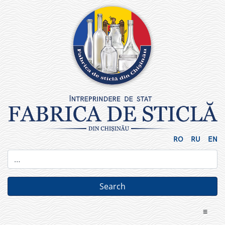
Skip
to
content
RO
RU
EN
≡