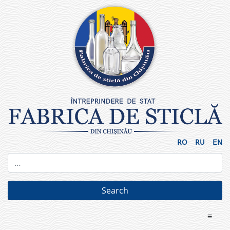
Skip
to
content
RO
RU
EN
≡