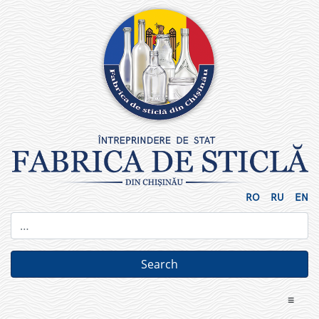
Skip
to
content
RO
RU
EN
≡