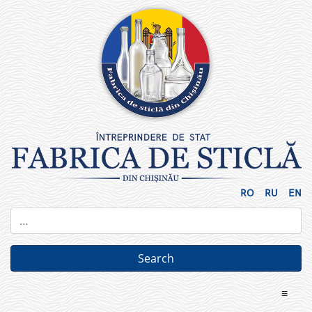
Skip
to
content
RO
RU
EN
≡