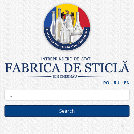
Skip
to
content
RO
RU
EN
≡