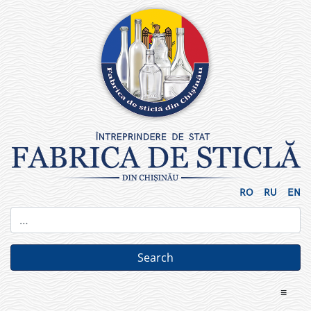
Skip
to
content
RO
RU
EN
≡