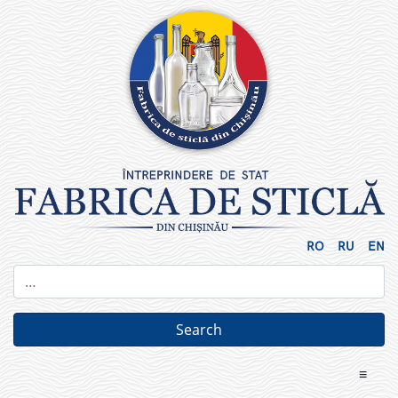
Skip
to
content
RO
RU
EN
≡