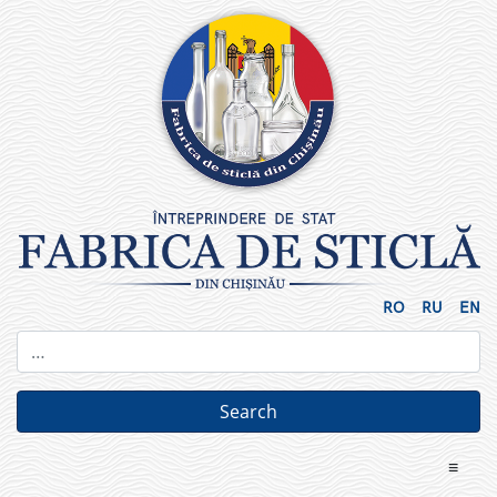
Skip
to
content
RO
RU
EN
≡