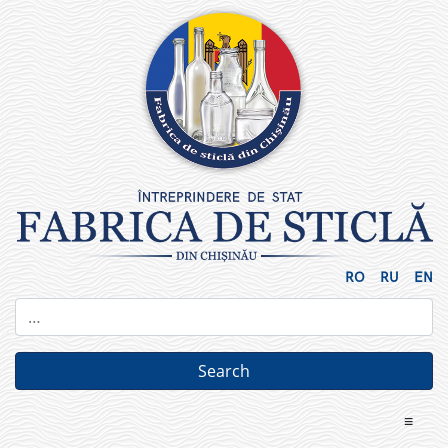
Skip
to
content
RO
RU
EN
≡