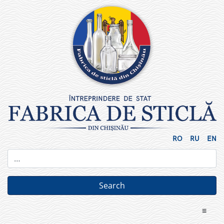
Skip
to
content
RO
RU
EN
≡