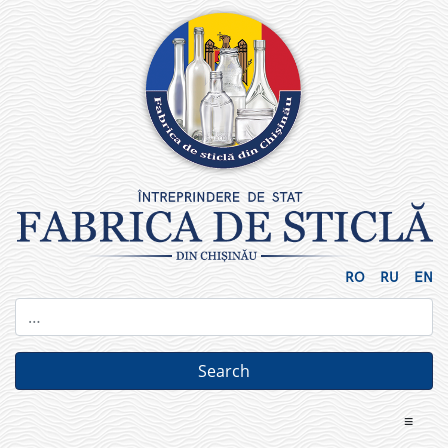
Skip
to
content
RO
RU
EN
≡