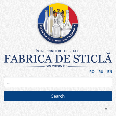
Skip
to
content
RO
RU
EN
≡