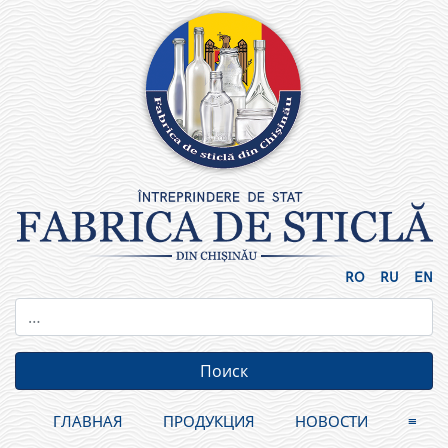
Skip
to
content
RO
RU
EN
ГЛАВНАЯ
ПРОДУКЦИЯ
НОВОСТИ
≡