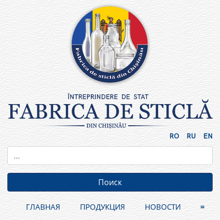
Skip
to
content
RO
RU
EN
ГЛАВНАЯ
ПРОДУКЦИЯ
НОВОСТИ
≡